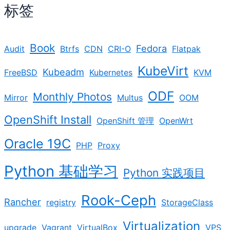
标签
Book
Fedora
Audit
Btrfs
CDN
CRI-O
Flatpak
KubeVirt
Kubeadm
FreeBSD
Kubernetes
KVM
ODF
Monthly Photos
Mirror
Multus
OOM
OpenShift Install
OpenShift 管理
OpenWrt
Oracle 19C
PHP
Proxy
Python 基础学习
Python 实践项目
Rook-Ceph
Rancher
registry
StorageClass
Virtualization
upgrade
Vagrant
VirtualBox
VPS