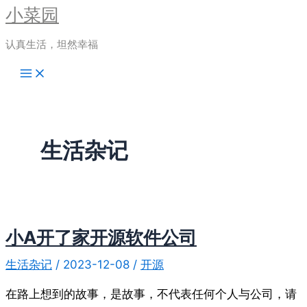
小菜园
跳
至
认真生活，坦然幸福
内
Main
容
Menu
生活杂记
小A开了家开源软件公司
生活杂记
/
2023-12-08
/
开源
在路上想到的故事，是故事，不代表任何个人与公司，请