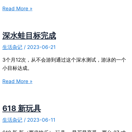
这
Read More »
棵
树
好
深水蛙目标完成
奇
生活杂记
/
2023-06-21
怪
呀
3个月12次，从不会游到通过这个深水测试，游泳的一个
小目标达成。
深
Read More »
水
蛙
目
618 新玩具
标
生活杂记
/
2023-06-11
完
成