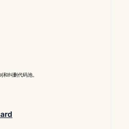
 的复制和纠删代码池。
ard