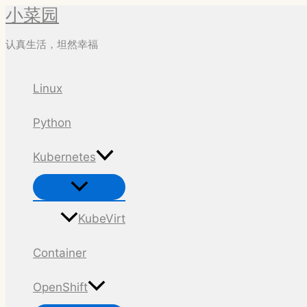
小菜园
跳
至
认真生活，坦然幸福
内
容
Linux
Python
Kubernetes
菜
单
切
换
KubeVirt
Container
OpenShift