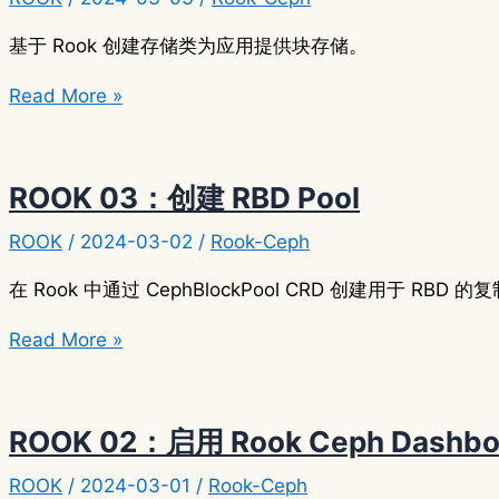
件
系
基于 Rook 创建存储类为应用提供块存储。
统
ROOK
Read More »
存
04：
储
使
用
ROOK 03：创建 RBD Pool
块
ROOK
/
2024-03-02
/
Rook-Ceph
存
储
在 Rook 中通过 CephBlockPool CRD 创建用于 RBD
ROOK
Read More »
03：
创
建
ROOK 02：启用 Rook Ceph Dashbo
RBD
ROOK
/
2024-03-01
/
Rook-Ceph
Pool