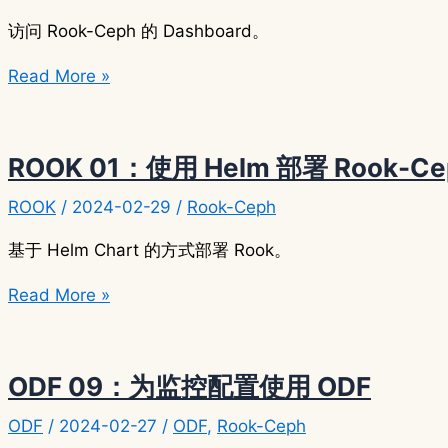
访问 Rook-Ceph 的 Dashboard。
ROOK
Read More »
02：
启
用
ROOK 01：使用 Helm 部署 Rook-Ce
Rook
ROOK
/
2024-02-29
/
Rook-Ceph
Ceph
Dashboard
基于 Helm Chart 的方式部署 Rook。
ROOK
Read More »
01：
使
用
ODF 09：为监控配置使用 ODF
Helm
ODF
/
2024-02-27
/
ODF
,
Rook-Ceph
部