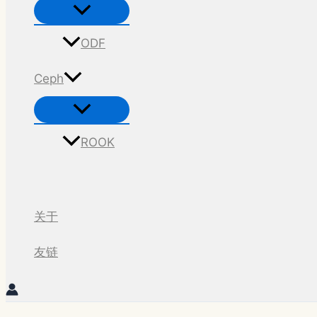
菜
单
切
换
ODF
Ceph
菜
单
切
换
ROOK
搜
索
关于
友链