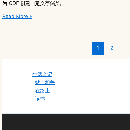
册
为 ODF 创建自定义存储类。
表
ODF
Read More »
启
07
用
：
对
创
象
1
2
建
存
ODF
储
自
定
生活杂记
义
站点相关
存
在路上
储
读书
类