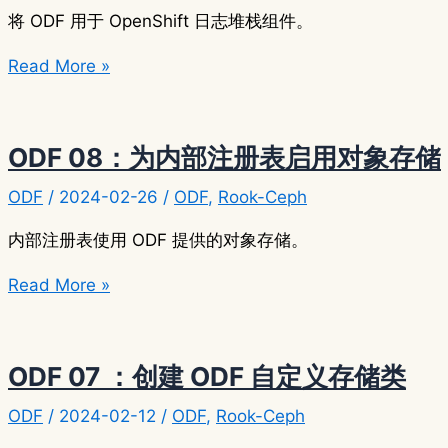
署
将 ODF 用于 OpenShift 日志堆栈组件。
Rook-
ODF
Read More »
Ceph
09：
为
监
ODF 08：为内部注册表启用对象存储
控
ODF
/
2024-02-26
/
ODF
,
Rook-Ceph
配
置
内部注册表使用 ODF 提供的对象存储。
使
ODF
Read More »
用
08：
ODF
为
内
ODF 07 ：创建 ODF 自定义存储类
部
ODF
/
2024-02-12
/
ODF
,
Rook-Ceph
注