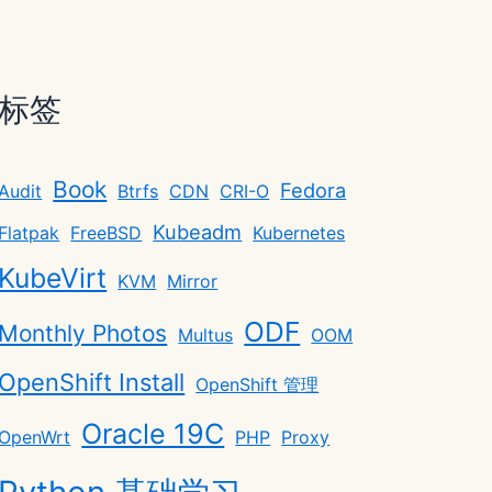
标签
Book
Fedora
Audit
Btrfs
CDN
CRI-O
Kubeadm
Flatpak
FreeBSD
Kubernetes
KubeVirt
KVM
Mirror
ODF
Monthly Photos
Multus
OOM
OpenShift Install
OpenShift 管理
Oracle 19C
OpenWrt
PHP
Proxy