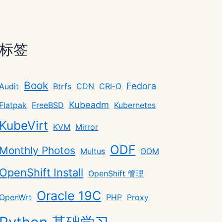
标签
Book
Fedora
Audit
Btrfs
CDN
CRI-O
Kubeadm
Flatpak
FreeBSD
Kubernetes
KubeVirt
KVM
Mirror
ODF
Monthly Photos
Multus
OOM
OpenShift Install
OpenShift 管理
Oracle 19C
OpenWrt
PHP
Proxy