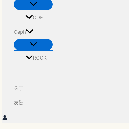
菜
单
切
换
ODF
Ceph
菜
单
切
换
ROOK
搜
索
关于
友链