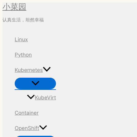
小菜园
跳
至
认真生活，坦然幸福
内
容
Linux
Python
Kubernetes
菜
单
切
换
KubeVirt
Container
OpenShift