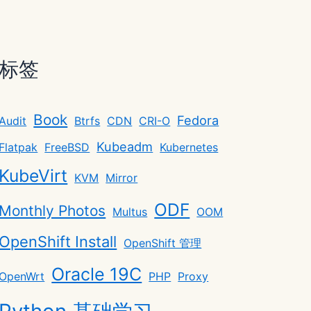
标签
Book
Fedora
Audit
Btrfs
CDN
CRI-O
Kubeadm
Flatpak
FreeBSD
Kubernetes
KubeVirt
KVM
Mirror
ODF
Monthly Photos
Multus
OOM
OpenShift Install
OpenShift 管理
Oracle 19C
OpenWrt
PHP
Proxy