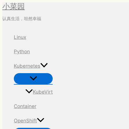
小菜园
跳
至
认真生活，坦然幸福
内
容
Linux
Python
Kubernetes
菜
单
切
换
KubeVirt
Container
OpenShift