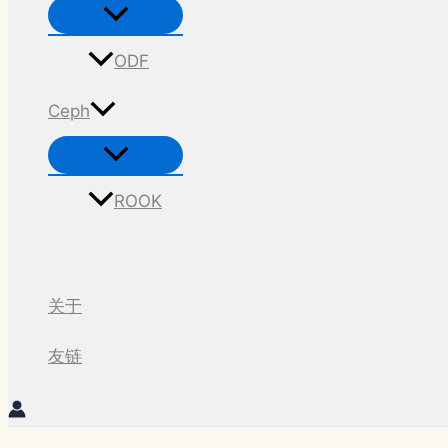
菜
单
切
换
ODF
Ceph
菜
单
切
换
ROOK
搜
索
关于
友链